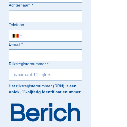
Achternaam
*
Telefoon
E-mail
*
Rijksregisternummer
*
Het rijksregisternummer (RRN) is 
een 
uniek, 11-cijferig identificatienummer
Berich