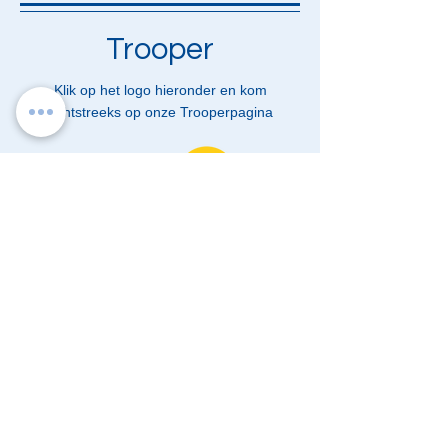
Trooper
Klik op het logo hieronder en kom
rechtstreeks op onze Trooperpagina
je kiest de webshop waar je wil shoppen en
klikt op het logo. Door die klik weet de
webshop dat jij ons wilt steunen. Je krijgt
daar trouwen een bevestiging van.
Je shopt en betaalt zoals je altijd doet. Je
betaalt dus geen eurocent meer extra.
De webshop schenkt gemiddeld 5% van